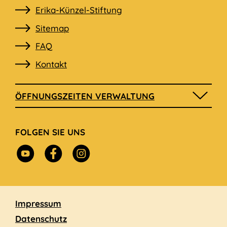
Navigation
Erika-Künzel-Stiftung
überspringen
Sitemap
FAQ
Kontakt
ÖFFNUNGSZEITEN VERWALTUNG
FOLGEN SIE UNS
Navigation
Impressum
überspringen
Datenschutz